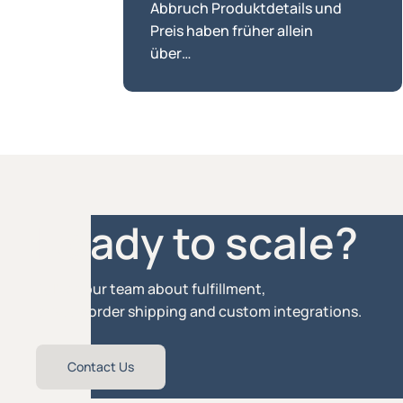
Abbruch Produktdetails und
Preis haben früher allein
über…
Ready to scale?
Talk to our team about fulfillment,
cross-border shipping and custom integrations.
Contact Us