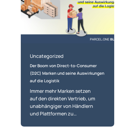
Direct-
to-
Consumer
(D2C)
Marken und
seine
Auswirkungen
Uncategorized
auf
Der Boom von Direct-to-Consumer
die
(D2C) Marken und seine Auswirkungen
Logistik
auf die Logistik
Immer mehr Marken setzen
auf den direkten Vertrieb, um
unabhängiger von Händlern
und Plattformen zu…