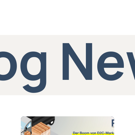
o
g
N
e
Der
Boom
von