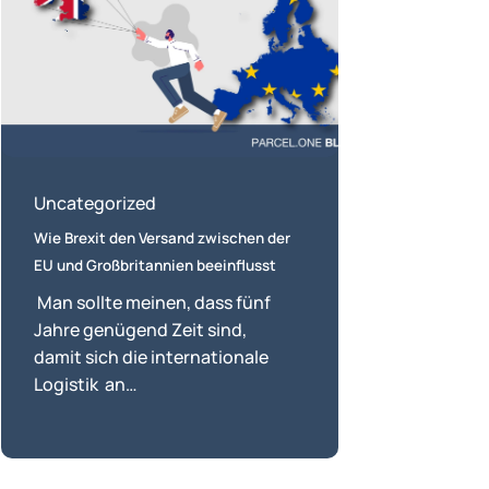
Versand
zwischen
der
EU
und
Großbritannien
beeinflusst
Uncategorized
Wie Brexit den Versand zwischen der
EU und Großbritannien beeinflusst
Man sollte meinen, dass fünf
Jahre genügend Zeit sind,
damit sich die internationale
Logistik an…