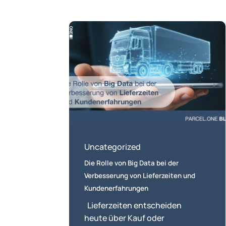
Die
Rolle
von
Big
Data
bei
der
Verbesserung
von
Lieferzeiten
Uncategorized
und
Die Rolle von Big Data bei der
Kundenerfahrungen
Verbesserung von Lieferzeiten und
Kundenerfahrungen
Lieferzeiten entscheiden
heute über Kauf oder