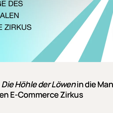
n
Die Höhle der Löwen
in die Ma
len E-Commerce Zirkus