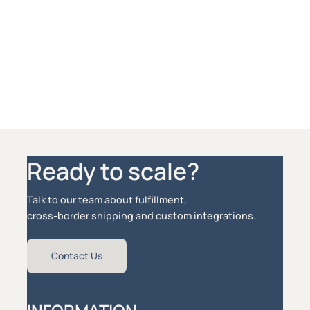
Talk to our team about fulfillment, cross-border
shipping, and custom integrations.
Wo Du schonmal hier bist – schau doch mal in unsere
Services. Die Alleinstellungsmerkmale von
PARCEL.ONE zusammengefasst.
Services
Ready to scale?
Talk to our team about fulfillment,
cross-border shipping and custom integrations.
Contact Us